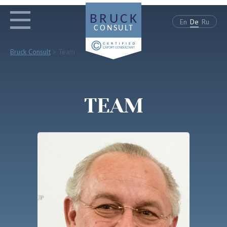
En
De
Ru
Bruck Consult
> Team
TEAM